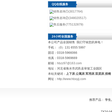
QQ在线服务
销售咨询①(3017764)
销售咨询②(348020517)
售后服务(775132879)
24小时全国服务
本公司产品全国销售 我们守候您的来电！
手机：（0）131 6555 5997
固话：0318-5966066
传真：0318-5969669
邮箱：
hbzz97@163.com
地址：河北省衡水市武邑县审坡工业园区
本站关键词：
上下床
,
公寓床
,
军用床
,
双层床
,
排椅
网址：
http://www.hbxyjj.com
推荐产品：
学生
7X24小