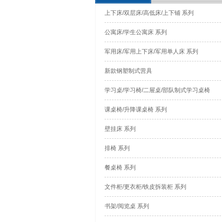
上下床/双层床/高低床/上下铺 系列
公寓床/学生公寓床 系列
军用床/军用上下床/军用单人床 系列
新款钢塑制式营具
学习桌/学习椅/二屉桌/部队制式学习桌椅
课桌椅/升降课桌椅 系列
壁挂床 系列
排椅 系列
餐桌椅 系列
文件柜/更衣柜/铁皮拆装柜 系列
书架/阅览桌 系列