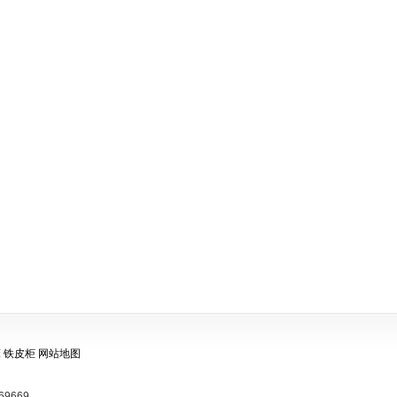
床
铁皮柜
网站地图
69669。