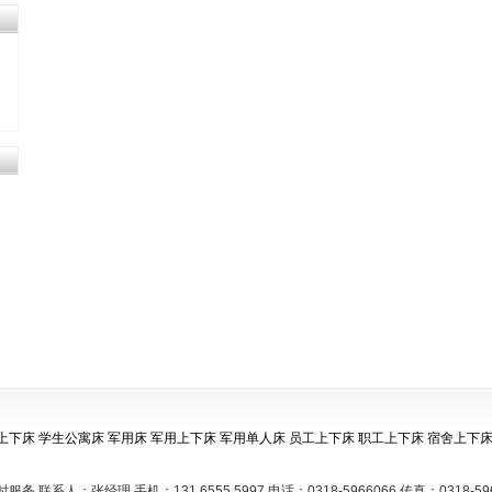
上下床
学生公寓床
军用床
军用上下床
军用单人床
员工上下床
职工上下床
宿舍上下
时服务 联系人：张经理 手机：131 6555 5997 电话：0318-5966066 传真：0318-59