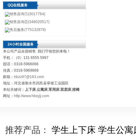
QQ在线服务
销售咨询①(3017764)
销售咨询②(348020517)
售后服务(775132879)
24小时全国服务
本公司产品全国销售 我们守候您的来电！
手机：（0）131 6555 5997
固话：0318-5966066
传真：0318-5969669
邮箱：
hbzz97@163.com
地址：河北省衡水市武邑县审坡工业园区
本站关键词：
上下床
,
公寓床
,
军用床
,
双层床
,
排椅
网址：
http://www.hbxyjj.com
推荐产品：
学生上下床
学生公寓