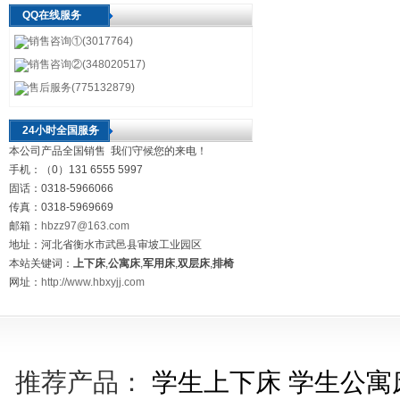
QQ在线服务
销售咨询①(3017764)
销售咨询②(348020517)
售后服务(775132879)
24小时全国服务
本公司产品全国销售 我们守候您的来电！
手机：（0）131 6555 5997
固话：0318-5966066
传真：0318-5969669
邮箱：
hbzz97@163.com
地址：河北省衡水市武邑县审坡工业园区
本站关键词：
上下床
,
公寓床
,
军用床
,
双层床
,
排椅
网址：
http://www.hbxyjj.com
推荐产品：
学生上下床
学生公寓