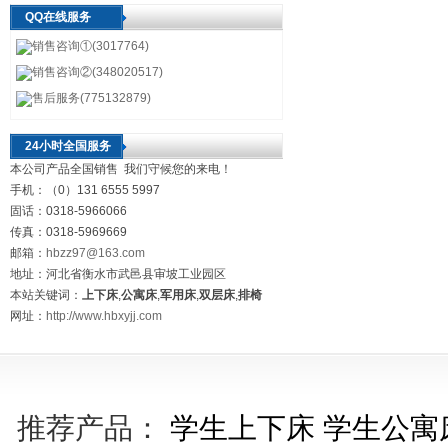
QQ在线服务
销售咨询①(3017764)
销售咨询②(348020517)
售后服务(775132879)
24小时全国服务
本公司产品全国销售 我们守候您的来电！
手机：（0）131 6555 5997
固话：0318-5966066
传真：0318-5969669
邮箱：
hbzz97@163.com
地址：河北省衡水市武邑县审坡工业园区
本站关键词：
上下床
,
公寓床
,
军用床
,
双层床
,
排椅
网址：
http://www.hbxyjj.com
推荐产品：
学生上下床
学生公寓