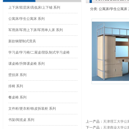
上下床/双层床/高低床/上下铺 系列
分类: 公寓床/学生公寓床 系列
公寓床/学生公寓床 系列
军用床/军用上下床/军用单人床 系列
新款钢塑制式营具
学习桌/学习椅/二屉桌/部队制式学习桌椅
课桌椅/升降课桌椅 系列
壁挂床 系列
排椅 系列
餐桌椅 系列
文件柜/更衣柜/铁皮拆装柜 系列
书架/阅览桌 系列
上一产品
：
天津理工大学公
下一产品
：
天津商业大学公