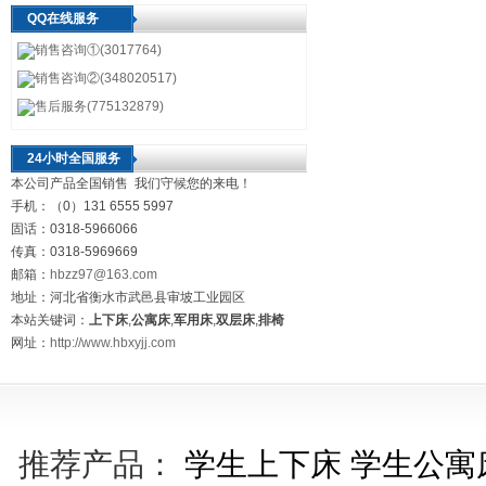
QQ在线服务
销售咨询①(3017764)
销售咨询②(348020517)
售后服务(775132879)
24小时全国服务
本公司产品全国销售 我们守候您的来电！
手机：（0）131 6555 5997
固话：0318-5966066
传真：0318-5969669
邮箱：
hbzz97@163.com
地址：河北省衡水市武邑县审坡工业园区
本站关键词：
上下床
,
公寓床
,
军用床
,
双层床
,
排椅
网址：
http://www.hbxyjj.com
推荐产品：
学生上下床
学生公寓