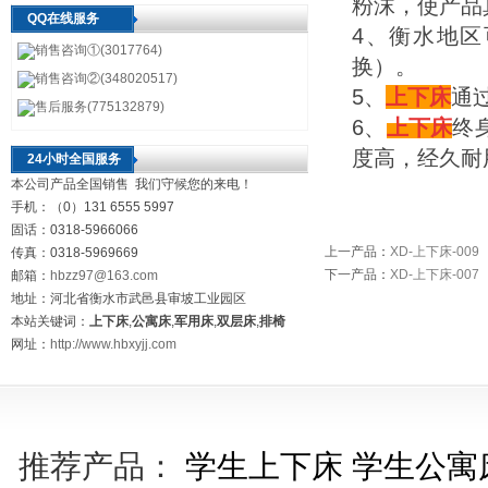
粉沫，使产品
QQ在线服务
4、衡水地
销售咨询①(3017764)
换）。
销售咨询②(348020517)
5、
上下床
通
售后服务(775132879)
6、
上下床
终
度高，经久耐
24小时全国服务
本公司产品全国销售 我们守候您的来电！
手机：（0）131 6555 5997
固话：0318-5966066
上一产品
：
XD-上下床-009
传真：0318-5969669
下一产品
：
XD-上下床-007
邮箱：
hbzz97@163.com
地址：河北省衡水市武邑县审坡工业园区
本站关键词：
上下床
,
公寓床
,
军用床
,
双层床
,
排椅
网址：
http://www.hbxyjj.com
推荐产品：
学生上下床
学生公寓