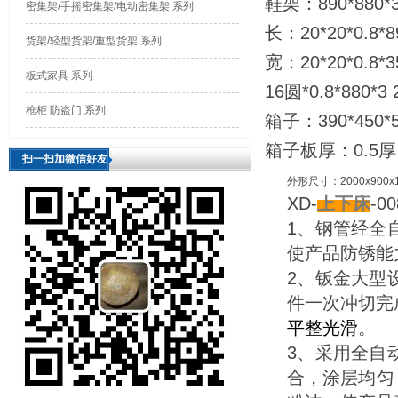
鞋架：890*880*3
密集架/手摇密集架/电动密集架 系列
长：20*20*0.8*8
货架/轻型货架/重型货架 系列
宽：20*20*0.8*3
板式家具 系列
16圆*0.8*880*3 
枪柜 防盗门 系列
箱子：390*450*5
箱子板厚：0.5厚；
扫一扫加微信好友
外形尺寸：2000x900x1
XD-
上下床
-
1、钢管经全
使产品防锈能
2、钣金大型
件一次冲切完
平整光滑
。
3、采用全自
合，涂层均匀